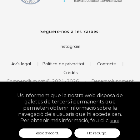
Segueix-nos a les xarxes:
Instagram
|
|
|
Avís legal
Política de privacitat
Contacte
Crèdits
Compendium.cat © 2021-2026 · Desenvolupament
del web:
· Imatge corporativa:
xavigort.com
Judith Antolín
Us informem que la nostra web disposa de
Studio
galetes de tercers i permanents que
permeten obtenir informació sobre la
navegació dels usuaris que hi accedeixen.
Per obtenir més informació, feu clic
.
aquí
Hi estic d’acord.
Ho rebutjo.