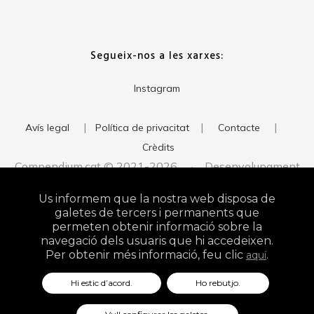
Segueix-nos a les xarxes:
Instagram
|
|
|
Avís legal
Política de privacitat
Contacte
Crèdits
Compendium.cat © 2021-2026 · Desenvolupament
del web:
· Imatge corporativa:
xavigort.com
Judith Antolín
Us informem que la nostra web disposa de
Studio
galetes de tercers i permanents que
permeten obtenir informació sobre la
navegació dels usuaris que hi accedeixen.
Per obtenir més informació, feu clic
.
aquí
Hi estic d’acord.
Ho rebutjo.