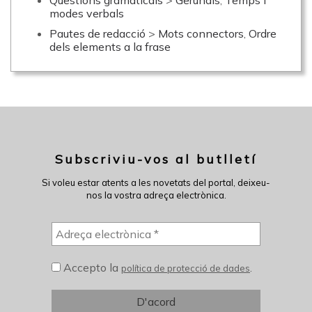
Qüestions gramaticals
>
Gerundis
,
Temps i
modes verbals
Pautes de redacció
>
Mots connectors
,
Ordre
dels elements a la frase
Subscriviu-vos al butlletí
Si voleu estar atents a les novetats del portal, deixeu-
nos la vostra adreça electrònica.
Accepto la
.
política de protecció de dades