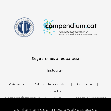
Segueix-nos a les xarxes:
Instagram
|
|
|
Avís legal
Política de privacitat
Contacte
Crèdits
Compendium.cat © 2021-2026 · Desenvolupament
del web:
· Imatge corporativa:
xavigort.com
Judith Antolín
Us informem que la nostra web disposa de