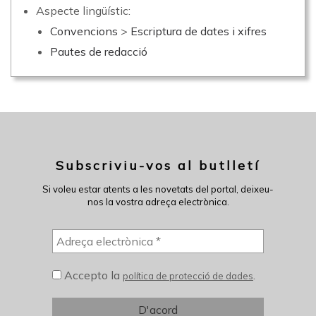
Aspecte lingüístic:
Convencions
>
Escriptura de dates i xifres
Pautes de redacció
Subscriviu-vos al butlletí
Si voleu estar atents a les novetats del portal, deixeu-
nos la vostra adreça electrònica.
Accepto la
.
política de protecció de dades