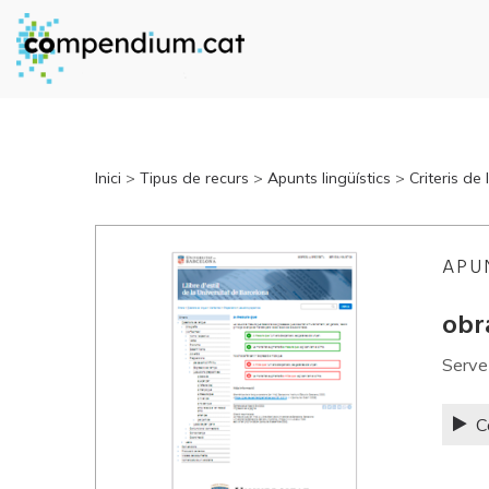
Inici
>
Tipus de recurs
>
Apunts lingüístics
>
Criteris de
APU
obr
Serve
C