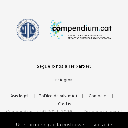
Segueix-nos a les xarxes:
Instagram
|
|
|
Avís legal
Política de privacitat
Contacte
Crèdits
Compendium.cat © 2021-2026 · Desenvolupament
del web:
· Imatge corporativa:
xavigort.com
Judith Antolín
Us informem que la nostra web disposa de
Studio