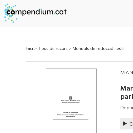
Inici
>
Tipus de recurs
>
Manuals de redacció i estil
MAN
Manu
par
Depar
C