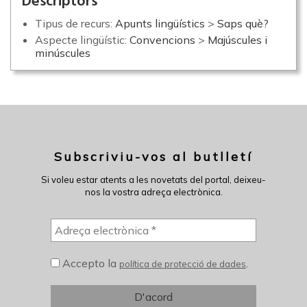
Descriptors
Tipus de recurs:
Apunts lingüístics
>
Saps què?
Aspecte lingüístic:
Convencions
>
Majúscules i
minúscules
Subscriviu-vos al butlletí
Si voleu estar atents a les novetats del portal, deixeu-
nos la vostra adreça electrònica.
Accepto la
.
política de protecció de dades