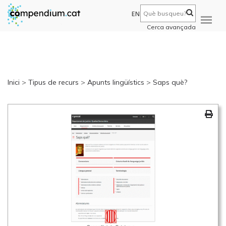
EN
Cerca avançada
Inici
>
Tipus de recurs
>
Apunts lingüístics
>
Saps què?