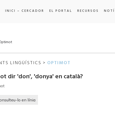
INICI – CERCADOR
EL PORTAL
RECURSOS
NOTÍ
'Optimot
NTS LINGÜÍSTICS >
OPTIMOT
ot dir 'don', 'donya' en català?
mot
onsulteu-lo en línia