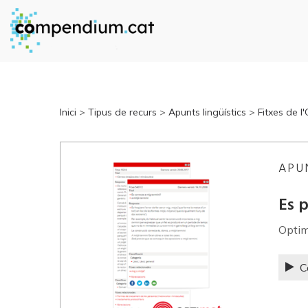
Inici
>
Tipus de recurs
>
Apunts lingüístics
>
Fitxes de l
APU
Es p
Opti
C