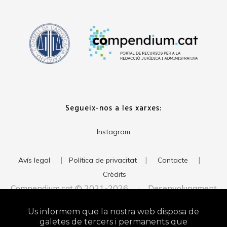
Segueix-nos a les xarxes:
Instagram
|
|
|
Avís legal
Política de privacitat
Contacte
Crèdits
Compendium.cat © 2021-2026 · Desenvolupament
del web:
· Imatge corporativa:
xavigort.com
Judith Antolín
Us informem que la nostra web disposa de
Studio
galetes de tercers i permanents que