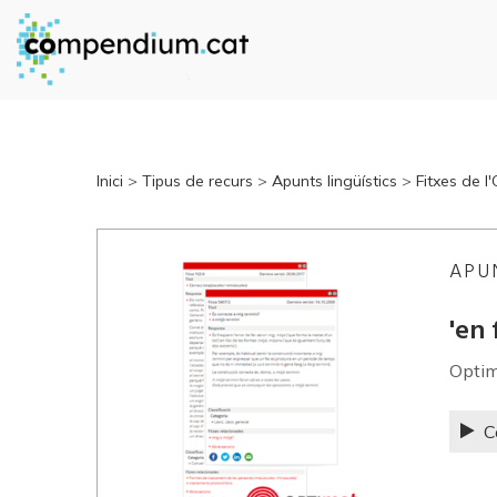
Inici
>
Tipus de recurs
>
Apunts lingüístics
>
Fitxes de l
APU
'en 
Opti
C