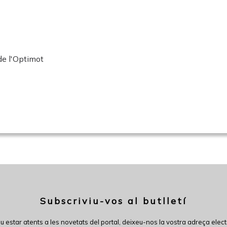
de l'Optimot
Subscriviu-vos al butlletí
eu estar atents a les novetats del portal, deixeu-nos la vostra adreça elect