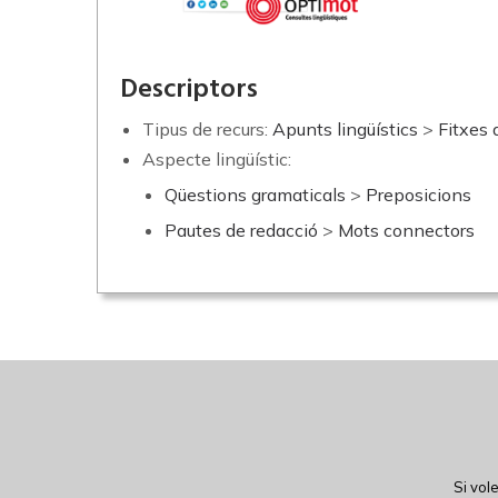
Descriptors
Tipus de recurs:
Apunts lingüístics
>
Fitxes 
Aspecte lingüístic:
Qüestions gramaticals
>
Preposicions
Pautes de redacció
>
Mots connectors
Si vol