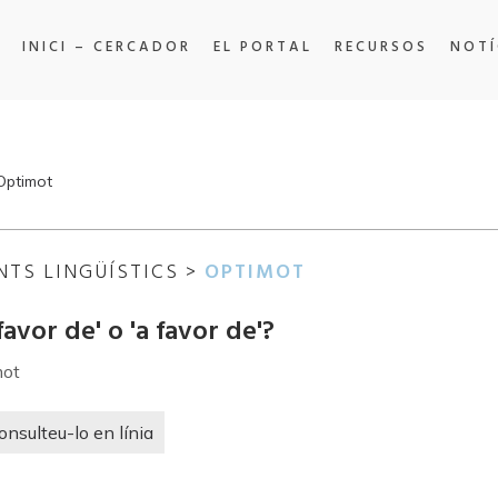
INICI – CERCADOR
EL PORTAL
RECURSOS
NOTÍ
'Optimot
NTS LINGÜÍSTICS >
OPTIMOT
favor de' o 'a favor de'?
mot
onsulteu-lo en línia