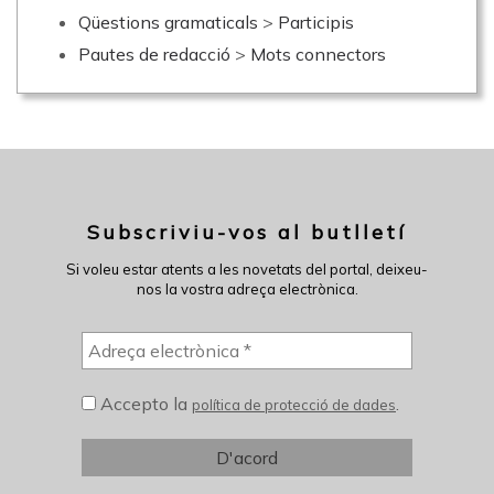
Qüestions gramaticals
>
Participis
Pautes de redacció
>
Mots connectors
Subscriviu-vos al butlletí
Si voleu estar atents a les novetats del portal, deixeu-
nos la vostra adreça electrònica.
Accepto la
.
política de protecció de dades