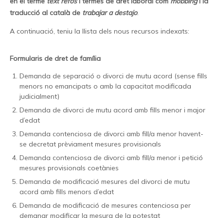
en el terme
text refós
i termes de dret laboral com
mobbing
i la
traducció al català de
trabajar a destajo
.
A continuació, teniu la llista dels nous recursos indexats:
Formularis de dret de família
Demanda de separació o divorci de mutu acord (sense fills
menors no emancipats o amb la capacitat modificada
judicialment)
Demanda de divorci de mutu acord amb fills menor i major
d’edat
Demanda contenciosa de divorci amb fill/a menor havent-
se decretat prèviament mesures provisionals
Demanda contenciosa de divorci amb fill/a menor i petició
mesures provisionals coetànies
Demanda de modificació mesures del divorci de mutu
acord amb fills menors d’edat
Demanda de modificació de mesures contenciosa per
demanar modificar la mesura de la potestat