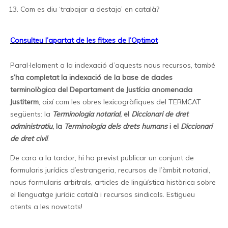
Com es diu ‘trabajar a destajo’ en català?
Consulteu l’apartat de les fitxes de l’Optimot
Paral·lelament a la indexació d’aquests nous recursos, també
s’ha completat la indexació de la base de dades
terminològica del Departament de Justícia anomenada
Justiterm
, així com les obres lexicogràfiques del TERMCAT
següents: la
Terminologia notarial
, el
Diccionari de dret
administratiu
, la
Terminologia dels drets humans
i el
Diccionari
de dret civil
.
De cara a la tardor, hi ha previst publicar un conjunt de
formularis jurídics d’estrangeria, recursos de l’àmbit notarial,
nous formularis arbitrals, articles de lingüística històrica sobre
el llenguatge jurídic català i recursos sindicals. Estigueu
atents a les novetats!