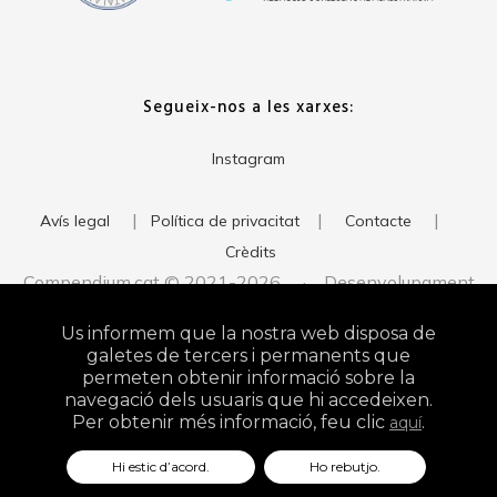
Segueix-nos a les xarxes:
Instagram
|
|
|
Avís legal
Política de privacitat
Contacte
Crèdits
Compendium.cat © 2021-2026 · Desenvolupament
del web:
· Imatge corporativa:
xavigort.com
Judith Antolín
Us informem que la nostra web disposa de
Studio
galetes de tercers i permanents que
permeten obtenir informació sobre la
navegació dels usuaris que hi accedeixen.
Per obtenir més informació, feu clic
.
aquí
Hi estic d’acord.
Ho rebutjo.