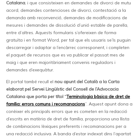
Catalana
, i que consisteixen en demandes de divorci de mutu
acord, demandes contencioses de divorci, contestació a la
demanda amb reconvenció, demandes de modificacions de
mesures i demandes de dissolució d’unió estable de parella,
entre d’altres. Aquests formularis s’ofereixen de forma
gratuïta i en format Word, per tal que els usuaris se’ls puguin
descarregar i adaptar a l’encàrrec corresponent, i completen
el paquet de recursos que es va publicar el passat mes de
maig i que eren majoritàriament convenis reguladors i
demandes d’exequàtur.
El portal també recull el
nou apunt del Català a la Carta
elaborat pel Servei Lingüístic del Consell de l’Advocacia
Catalana que porta per títol “
Terminologia bàsica de dret de
família: errors comuns i recomanacions
”. Aquest apunt dona a
conèixer els principals errors que es cometen en la redacció
d’escrits en matèria de dret de família, proporciona una llista
de combinacions lèxiques preferents i recomanacions per a
una redacció inclusiva. A banda d’estar indexat dins l’apartat