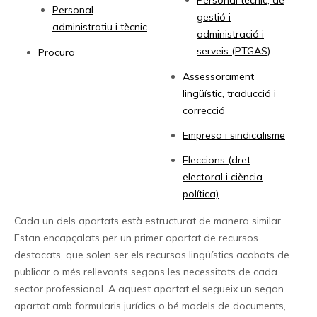
Personal tècnic, de
Personal
gestió i
administratiu i tècnic
administració i
serveis (PTGAS)
Procura
Assessorament
lingüístic, traducció i
correcció
Empresa i sindicalisme
Eleccions (dret
electoral i ciència
política)
Cada un dels apartats està estructurat de manera similar.
Estan encapçalats per un primer apartat de recursos
destacats, que solen ser els recursos lingüístics acabats de
publicar o més rellevants segons les necessitats de cada
sector professional. A aquest apartat el segueix un segon
apartat amb formularis jurídics o bé models de documents,