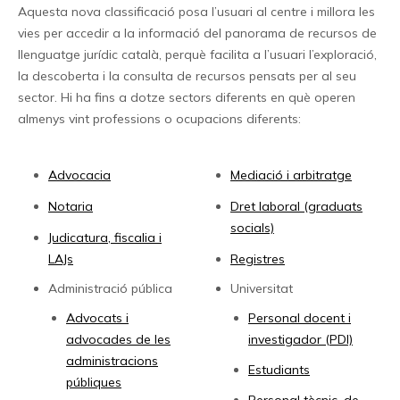
Aquesta nova classificació posa l’usuari al centre i millora les
vies per accedir a la informació del panorama de recursos de
llenguatge jurídic català, perquè facilita a l’usuari l’exploració,
la descoberta i la consulta de recursos pensats per al seu
sector. Hi ha fins a dotze sectors diferents en què operen
almenys vint professions o ocupacions diferents:
Advocacia
Mediació i arbitratge
Notaria
Dret laboral (graduats
socials)
Judicatura, fiscalia i
LAJs
Registres
Administració pública
Universitat
Advocats i
Personal docent i
advocades de les
investigador (PDI)
administracions
Estudiants
públiques