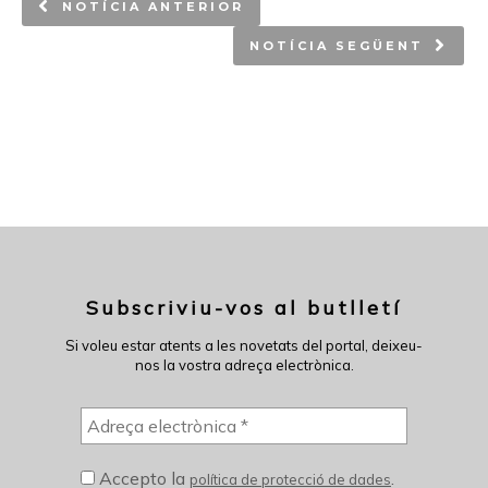
NOTÍCIA ANTERIOR
NOTÍCIA SEGÜENT
Subscriviu-vos al butlletí
Si voleu estar atents a les novetats del portal, deixeu-
nos la vostra adreça electrònica.
Accepto la
.
política de protecció de dades