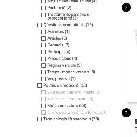
Majúscules i minúscules (
4
)
2
Puntuació (
2
)
Tractaments personals i
protocol·laris (
3
)
Qüestions gramaticals (
19
)
Adverbis (
1
)
Articles (
2
)
Gerundis (
3
)
Participis (
4
)
Preposicions (
4
)
Règims verbals (
9
)
Temps i modes verbals (
3
)
Veu passiva (
1
)
Pautes de redacció (
13
)
Expressió dels arguments (
0
)
Models de documents (
0
)
Mots connectors (
23
)
Ordre dels elements a la frase (
0
)
3
Terminologia i fraseologia (
78
)