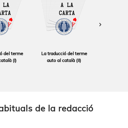
ó del terme
La traducció del terme
Procedir i s
atalà (I)
auto al català (II)
abituals de la redacció