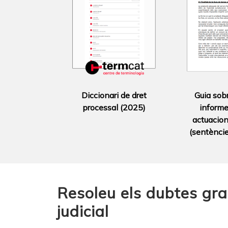
Diccionari de dret
Guia sobr
processal (2025)
informes
actuacions
(sentèncie
Resoleu els dubtes gra
judicial