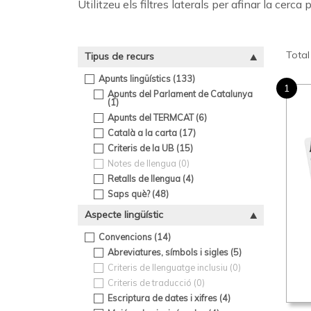
Utilitzeu els filtres laterals per afinar la cerca
Total
Tipus de recurs
Apunts lingüístics (
133
)
1
Apunts del Parlament de Catalunya
(
1
)
Apunts del TERMCAT (
6
)
Català a la carta (
17
)
Criteris de la UB (
15
)
Notes de llengua (
0
)
Retalls de llengua (
4
)
Saps què? (
48
)
Aspecte lingüístic
Convencions (
14
)
Abreviatures, símbols i sigles (
5
)
Criteris de llenguatge inclusiu (
0
)
Criteris de traducció (
0
)
Escriptura de dates i xifres (
4
)