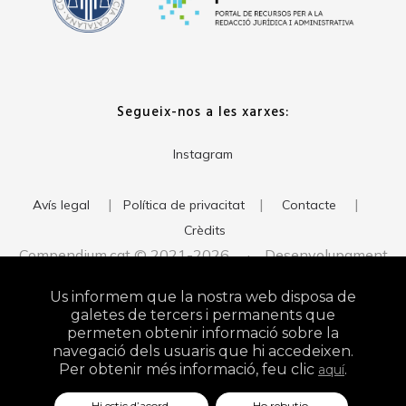
Segueix-nos a les xarxes:
Instagram
|
|
|
Avís legal
Política de privacitat
Contacte
Crèdits
Compendium.cat © 2021-2026 · Desenvolupament
del web:
· Imatge corporativa:
xavigort.com
Judith Antolín
Us informem que la nostra web disposa de
Studio
galetes de tercers i permanents que
permeten obtenir informació sobre la
navegació dels usuaris que hi accedeixen.
Per obtenir més informació, feu clic
.
aquí
Hi estic d’acord.
Ho rebutjo.