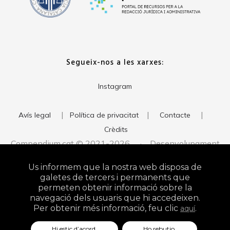
Segueix-nos a les xarxes:
Instagram
|
|
|
Avís legal
Política de privacitat
Contacte
Crèdits
Compendium.cat © 2021-2026 · Desenvolupament
del web:
· Imatge corporativa:
xavigort.com
Judith Antolín
Us informem que la nostra web disposa de
Studio
galetes de tercers i permanents que
permeten obtenir informació sobre la
navegació dels usuaris que hi accedeixen.
Per obtenir més informació, feu clic
.
aquí
Hi estic d’acord.
Ho rebutjo.