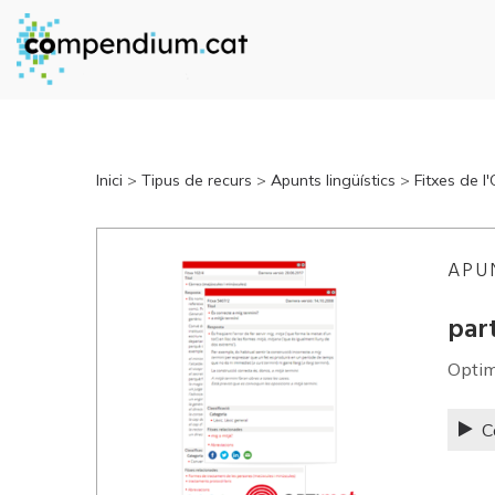
Inici
>
Tipus de recurs
>
Apunts lingüístics
>
Fitxes de l
APU
par
Opti
C