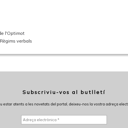
de l'Optimot
Règims verbals
Subscriviu-vos al butlletí
eu estar atents a les novetats del portal, deixeu-nos la vostra adreça elect