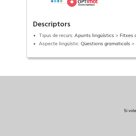
Descriptors
Tipus de recurs:
Apunts lingüístics
>
Fitxes 
Aspecte lingüístic:
Qüestions gramaticals
>
Si vol