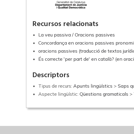
Recursos relacionats
La veu passiva / Oracions passives
Concordança en oracions passives pronomi
oracions passives (traducció de textos jurídi
És correcte 'per part de' en català? (en ora
Descriptors
Tipus de recurs:
Apunts lingüístics
>
Saps q
Aspecte lingüístic:
Qüestions gramaticals
>