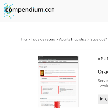
Inici
>
Tipus de recurs
>
Apunts lingüístics
>
Saps què?
APU
Ora
Servei
Catal
C