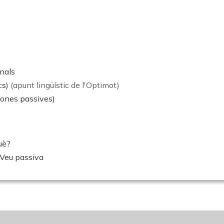
nals
cs)
(apunt lingüístic de l'Optimot)
ciones passives)
uè?
Veu passiva