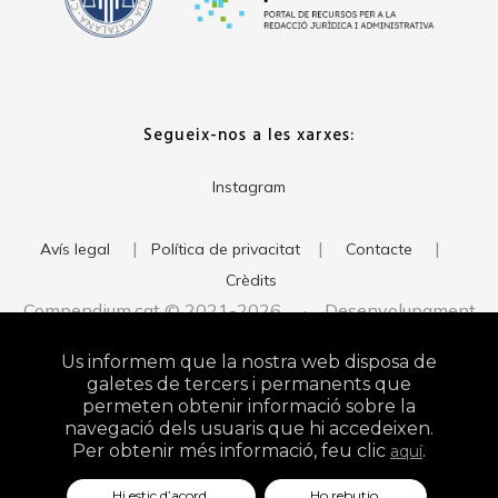
Segueix-nos a les xarxes:
Instagram
|
|
|
Avís legal
Política de privacitat
Contacte
Crèdits
Compendium.cat © 2021-2026 · Desenvolupament
del web:
· Imatge corporativa:
xavigort.com
Judith Antolín
Us informem que la nostra web disposa de
Studio
galetes de tercers i permanents que
permeten obtenir informació sobre la
navegació dels usuaris que hi accedeixen.
Per obtenir més informació, feu clic
.
aquí
Hi estic d’acord.
Ho rebutjo.