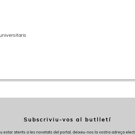
niversitaris
Subscriviu-vos al butlletí
eu estar atents a les novetats del portal, deixeu-nos la vostra adreça elect