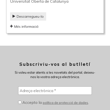
Universitat Oberta de Catalunya
Descarregueu-lo
Més informació
Subscriviu-vos al butlletí
Si voleu estar atents a les novetats del portal, deixeu-
nos la vostra adreça electrònica.
Accepto la
.
política de protecció de dades