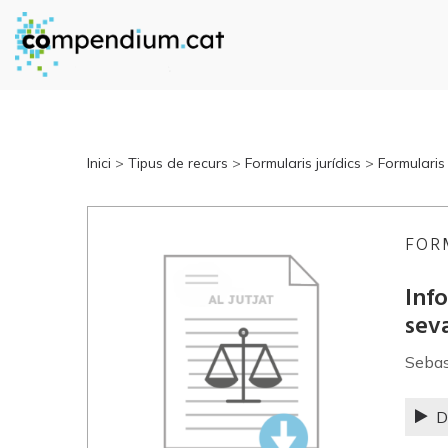
Inici
>
Tipus de recurs
>
Formularis jurídics
>
Formularis
FOR
Info
seva
Sebas
D