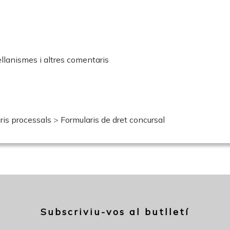
ellanismes i altres comentaris
ris processals
>
Formularis de dret concursal
Subscriviu-vos al butlletí