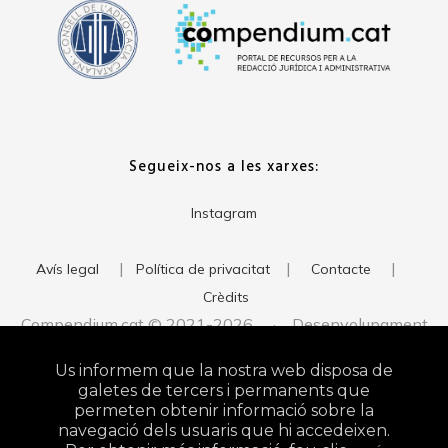
Segueix-nos a les xarxes:
Instagram
|
|
|
Avís legal
Política de privacitat
Contacte
Crèdits
Compendium.cat © 2021-2026 · Desenvolupament
del web:
· Imatge corporativa:
xavigort.com
Judith Antolín
Us informem que la nostra web disposa de
Studio
galetes de tercers i permanents que
permeten obtenir informació sobre la
navegació dels usuaris que hi accedeixen.