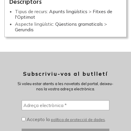
Descriptors
Tipus de recurs:
Apunts lingüístics
>
Fitxes de
l'Optimot
Aspecte lingüístic:
Qüestions gramaticals
>
Gerundis
Subscriviu-vos al butlletí
Si voleu estar atents a les novetats del portal, deixeu-
nos la vostra adreça electrònica.
Accepto la
.
política de protecció de dades