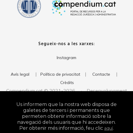
Segueix-nos a les xarxes:
Instagram
|
|
|
Avís legal
Política de privacitat
Contacte
Crèdits
Compendium.cat © 2021-2026 · Desenvolupament
del web:
· Imatge corporativa:
xavigort.com
Judith Antolín
Us informem que la nostra web disposa de
Studio
galetes de tercers i permanents que
permeten obtenir informació sobre la
navegació dels usuaris que hi accedeixen.
Per obtenir més informació, feu clic
.
aquí