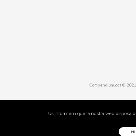
Compendium.cat © 202
Us informem que la nostra web disposa de
Hi 