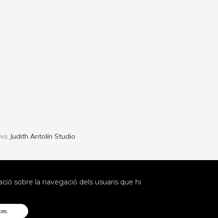
Judith Antolín Studio
iva:
ió sobre la navegació dels usuaris que hi
tes.