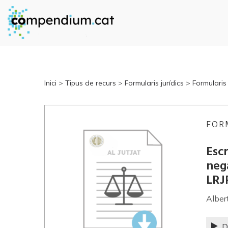
Inici
>
Tipus de recurs
>
Formularis jurídics
>
Formularis
FOR
Escr
nega
LRJ
Alber
D