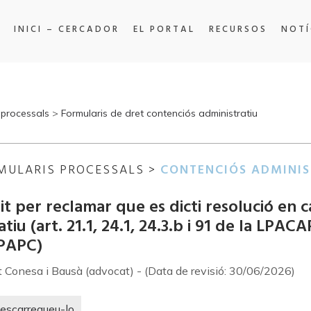
INICI – CERCADOR
EL PORTAL
RECURSOS
NOTÍ
 processals
>
Formularis de dret contenciós administratiu
MULARIS PROCESSALS >
CONTENCIÓS ADMINIS
it per reclamar que es dicti resolució en c
tiu (art. 21.1, 24.1, 24.3.b i 91 de la LPACAP 
PAPC)
t Conesa i Bausà (advocat) - (Data de revisió: 30/06/2026)
escarregueu-lo