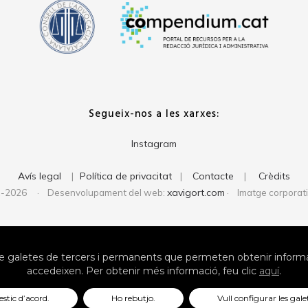
Segueix-nos a les xarxes:
Instagram
Avís legal
Política de privacitat
Contacte
Crèdits
|
|
|
xavigort.com
1-2026 · Desenvolupament del web:
· Imatge corporat
 galetes de tercers i permanents que permeten obtenir informac
accedeixen. Per obtenir més informació, feu clic
aquí
.
estic d’acord.
Ho rebutjo.
Vull configurar les gale