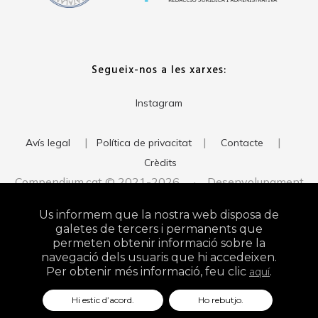
Segueix-nos a les xarxes:
Instagram
|
|
|
Avís legal
Política de privacitat
Contacte
Crèdits
Compendium.cat © 2021-2026 · Desenvolupament
del web:
· Imatge corporativa:
xavigort.com
Judith Antolín
Us informem que la nostra web disposa de
Studio
galetes de tercers i permanents que
permeten obtenir informació sobre la
navegació dels usuaris que hi accedeixen.
Per obtenir més informació, feu clic
.
aquí
Hi estic d’acord.
Ho rebutjo.