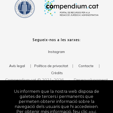
Segueix-nos a les xarxes:
Instagram
|
|
|
Avís legal
Política de privacitat
Contacte
Crèdits
Compendium.cat © 2021-2026 · Desenvolupament
del web:
· Imatge corporativa:
xavigort.com
Judith Antolín
Us informem que la nostra web disposa de
Studio
galetes de tercers i permanents que
permeten obtenir informació sobre la
navegació dels usuaris que hi accedeixen.
Per obtenir més informació, feu clic
.
aquí