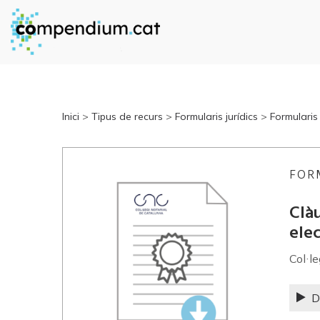
Inici
>
Tipus de recurs
>
Formularis jurídics
>
Formularis 
FOR
Clàu
elec
Col·l
D