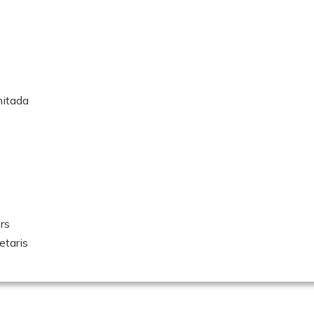
mitada
rs
etaris