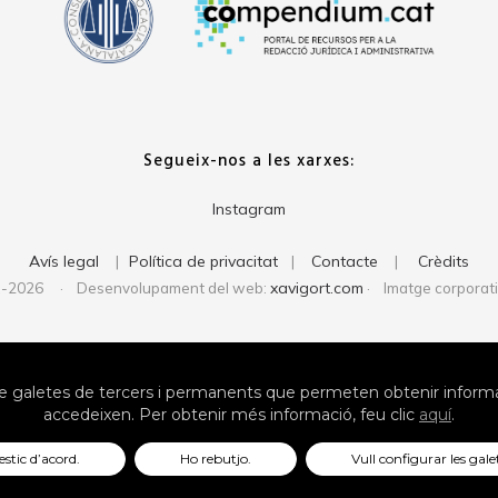
Segueix-nos a les xarxes:
Instagram
Avís legal
Política de privacitat
Contacte
Crèdits
|
|
|
xavigort.com
1-2026 · Desenvolupament del web:
· Imatge corporat
 galetes de tercers i permanents que permeten obtenir informac
accedeixen. Per obtenir més informació, feu clic
aquí
.
estic d’acord.
Ho rebutjo.
Vull configurar les gale