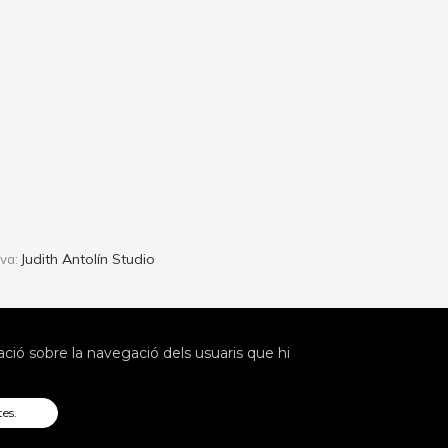
Judith Antolín Studio
iva:
ió sobre la navegació dels usuaris que hi
tes.