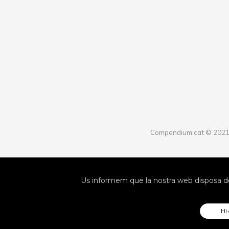
Compendium.cat © 202
Us informem que la nostra web disposa de
Hi 