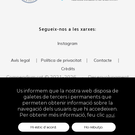
Segueix-nos a les xarxes:
Instagram
|
|
|
Avís legal
Política de privacitat
Contacte
Crèdits
Compendium.cat © 2021-2026 · Desenvolupament
del web:
· Imatge corporativa:
xavigort.com
Judith Antolín
Us informem que la nostra web disposa de
Studio
galetes de tercers i permanents que
permeten obtenir informació sobre la
navegació dels usuaris que hi accedeixen.
Per obtenir més informació, feu clic
.
aquí
Hi estic d’acord.
Ho rebutjo.