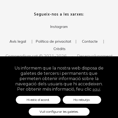
Segueix-nos a les xarxes:
Instagram
|
|
|
Avís legal
Política de privacitat
Contacte
Crèdits
Compendium.cat © 2021-2026 · Desenvolupament
del web:
· Imatge corporativa:
xavigort.com
Judith Antolín
Us informem que la nostra web disposa de
Studio
galetes de tercers i permanents que
permeten obtenir informació sobre la
navegació dels usuaris que hi accedeixen.
Per obtenir més informació, feu clic
.
aquí
Hi estic d’acord.
Ho rebutjo.
Vull configurar les galetes.