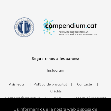
Segueix-nos a les xarxes:
Instagram
|
|
|
Avís legal
Política de privacitat
Contacte
Crèdits
Compendium.cat © 2021-2026 · Desenvolupament
del web:
· Imatge corporativa:
xavigort.com
Judith Antolín
Us informem que la nostra web disposa de