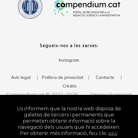
Segueix-nos a les xarxes:
Instagram
|
|
|
Avís legal
Política de privacitat
Contacte
Crèdits
Compendium.cat © 2021-2026 · Desenvolupament
del web:
· Imatge corporativa:
xavigort.com
Judith Antolín
Us informem que la nostra web disposa de
Studio
galetes de tercers i permanents que
permeten obtenir informació sobre la
navegació dels usuaris que hi accedeixen.
Per obtenir més informació, feu clic
.
aquí