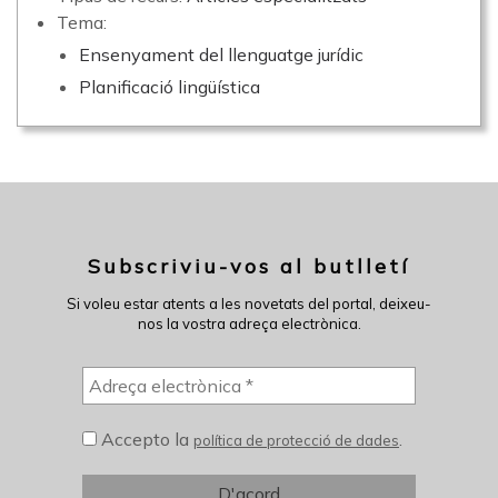
Tema:
Ensenyament del llenguatge jurídic
Planificació lingüística
Subscriviu-vos al butlletí
Si voleu estar atents a les novetats del portal, deixeu-
nos la vostra adreça electrònica.
Accepto la
.
política de protecció de dades