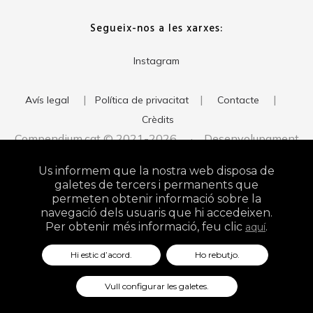
Segueix-nos a les xarxes:
Instagram
|
|
|
Avís legal
Política de privacitat
Contacte
Crèdits
Compendium.cat © 2021-2026 · Desenvolupament
del web:
· Imatge corporativa:
xavigort.com
Judith Antolín
Us informem que la nostra web disposa de
Studio
galetes de tercers i permanents que
permeten obtenir informació sobre la
navegació dels usuaris que hi accedeixen.
Per obtenir més informació, feu clic
.
aquí
Hi estic d’acord.
Ho rebutjo.
Vull configurar les galetes.