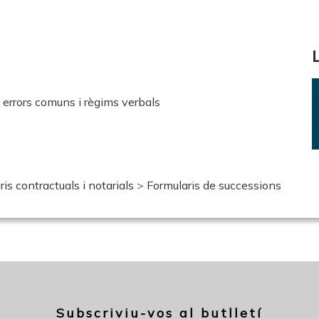
 errors comuns i règims verbals
is contractuals i notarials
>
Formularis de successions
Subscriviu-vos al butlletí