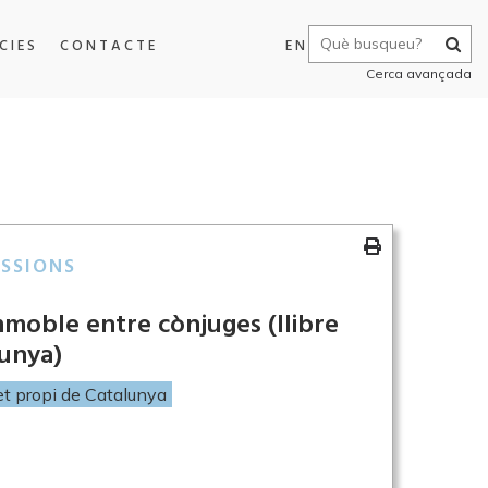
CIES
CONTACTE
EN
Cerca avançada
SSIONS
immoble entre cònjuges (llibre
lunya)
et propi de Catalunya