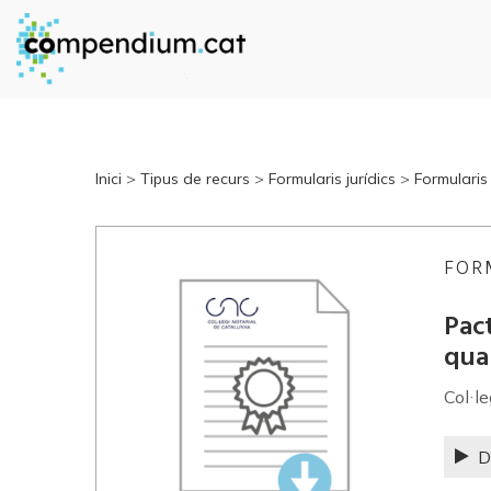
Inici
>
Tipus de recurs
>
Formularis jurídics
>
Formularis 
FOR
Pact
quar
Col·l
D