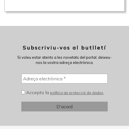
Subscriviu-vos al butlletí
Si voleu estar atents a les novetats del portal, deixeu-
nos la vostra adreça electrònica.
Accepto la
.
política de protecció de dades