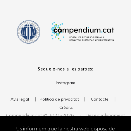
Segueix-nos a les xarxes:
Instagram
|
|
|
Avís legal
Política de privacitat
Contacte
Crèdits
Compendium.cat © 2021-2026 · Desenvolupament
del web:
· Imatge corporativa:
xavigort.com
Judith Antolín
Us informem que la nostra web disposa de