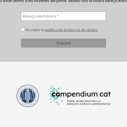
eu estar atents a les novetats del portal, deixeu-nos la vostra adreça elect
Accepto la
política de protecció de dades
.