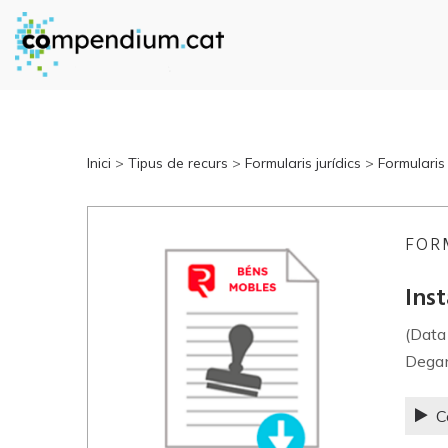
Inici
>
Tipus de recurs
>
Formularis jurídics
>
Formularis 
FOR
Inst
(Data
Degan
C