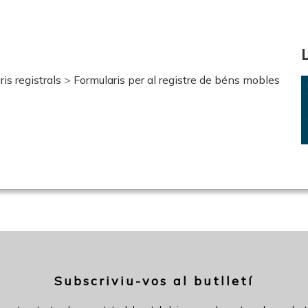
is registrals
>
Formularis per al registre de béns mobles
Subscriviu-vos al butlletí