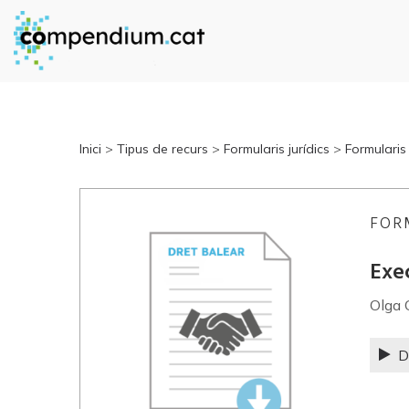
Inici
>
Tipus de recurs
>
Formularis jurídics
>
Formularis 
FOR
Exec
Olga 
D