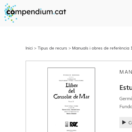
Inici
>
Tipus de recurs
>
Manuals i obres de referència
MAN
Estu
Germà
Funda
C