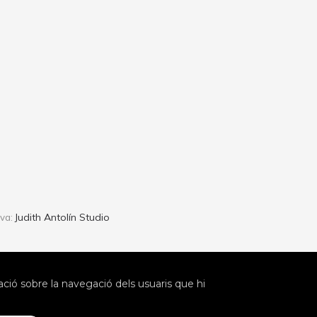
Judith Antolín Studio
iva:
ió sobre la navegació dels usuaris que hi