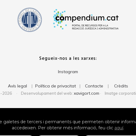
Segueix-nos a les xarxes:
Instagram
Avís legal
Política de privacitat
Contacte
Crèdits
|
|
|
xavigort.com
1-2026 · Desenvolupament del web:
· Imatge corporat
 galetes de tercers i permanents que permeten obtenir informac
accedeixen. Per obtenir més informació, feu clic
aquí
.