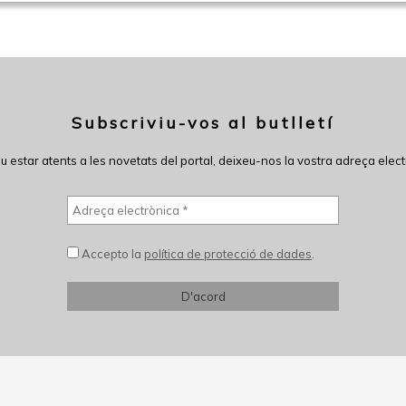
Subscriviu-vos al butlletí
eu estar atents a les novetats del portal, deixeu-nos la vostra adreça elect
Accepto la
política de protecció de dades
.