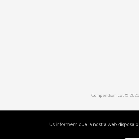
Compendium.cat © 202
Us informem que la nostra web disposa de