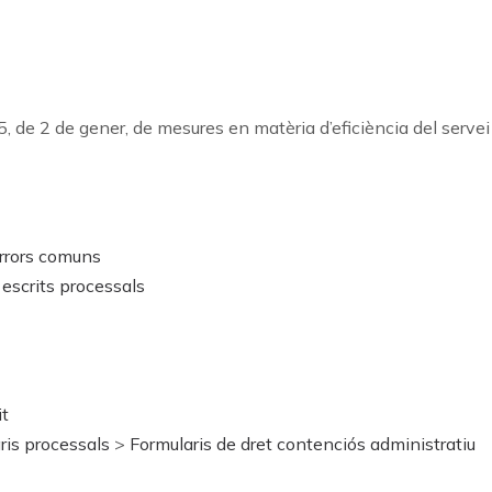
, de 2 de gener, de mesures en matèria d’eficiència del servei p
errors comuns
d'escrits processals
it
ris processals
>
Formularis de dret contenciós administratiu