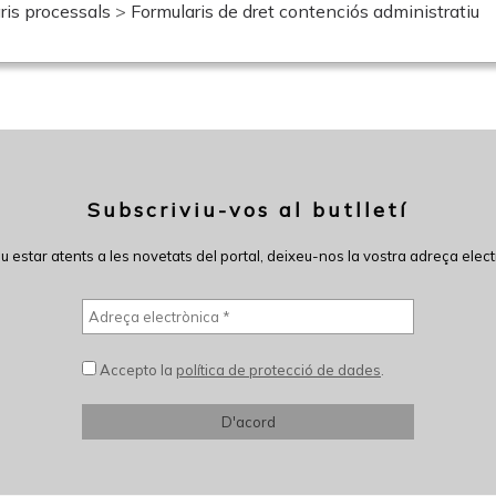
ris processals
>
Formularis de dret contenciós administratiu
Subscriviu-vos al butlletí
eu estar atents a les novetats del portal, deixeu-nos la vostra adreça elect
Accepto la
política de protecció de dades
.