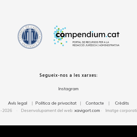
Segueix-nos a les xarxes:
Instagram
Avís legal
Política de privacitat
Contacte
Crèdits
|
|
|
xavigort.com
1-2026 · Desenvolupament del web:
· Imatge corporat