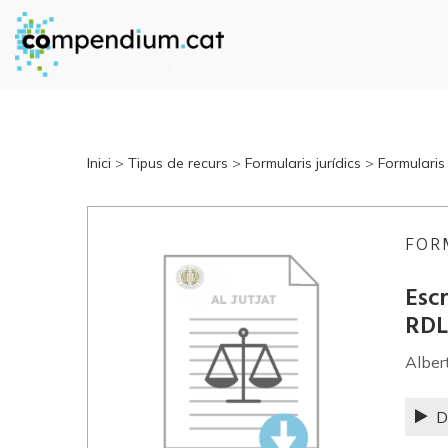
Inici
>
Tipus de recurs
>
Formularis jurídics
>
Formularis
FOR
Esc
RDL
Alber
D