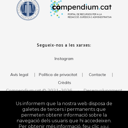
Segueix-nos a les xarxes:
Instagram
|
|
|
Avís legal
Política de privacitat
Contacte
Crèdits
Compendium.cat © 2021-2026 · Desenvolupament
del web:
· Imatge corporativa:
xavigort.com
Judith Antolín
Us informem que la nostra web disposa de
Studio
galetes de tercers i permanents que
permeten obtenir informació sobre la
navegació dels usuaris que hi accedeixen.
Per obtenir més informació, feu clic
.
aquí