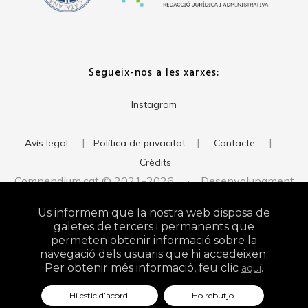
Segueix-nos a les xarxes:
Instagram
|
|
|
Avís legal
Política de privacitat
Contacte
Crèdits
Compendium.cat © 2021-2026 · Desenvolupament
del web:
· Imatge corporativa:
xavigort.com
Judith Antolín
Us informem que la nostra web disposa de
Studio
galetes de tercers i permanents que
permeten obtenir informació sobre la
navegació dels usuaris que hi accedeixen.
Per obtenir més informació, feu clic
.
aquí
Hi estic d’acord.
Ho rebutjo.