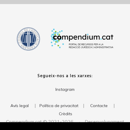
Segueix-nos a les xarxes:
Instagram
|
|
|
Avís legal
Política de privacitat
Contacte
Crèdits
Compendium.cat © 2021-2026 · Desenvolupament
del web:
· Imatge corporativa: