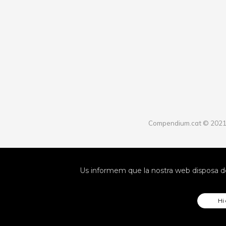
Compendium.cat © 202
Us informem que la nostra web disposa de
Hi 