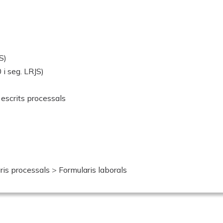
S)
 i seg. LRJS)
d'escrits processals
ris processals
>
Formularis laborals