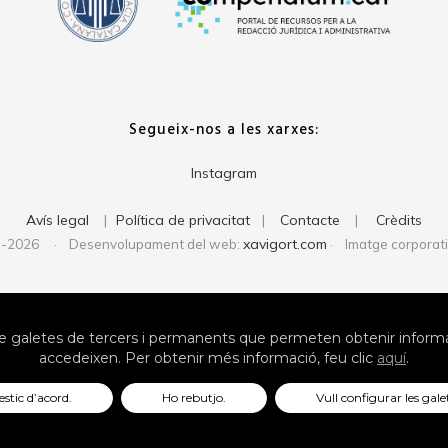
Segueix-nos a les xarxes:
Instagram
Avís legal
Política de privacitat
Contacte
Crèdits
|
|
|
xavigort.com
1-2026 · Desenvolupament del web:
· Imatge corporat
 galetes de tercers i permanents que permeten obtenir informac
accedeixen. Per obtenir més informació, feu clic
aquí
.
estic d’acord.
Ho rebutjo.
Vull configurar les gale