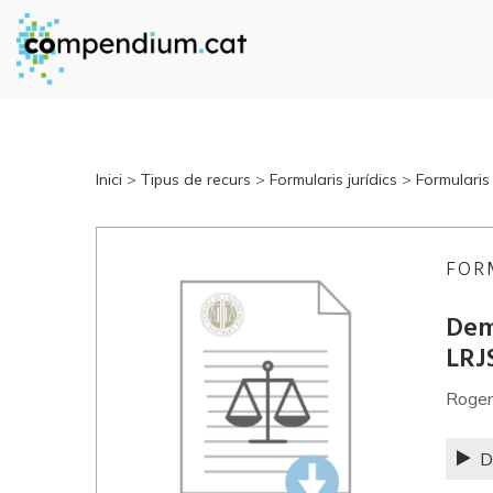
Inici
>
Tipus de recurs
>
Formularis jurídics
>
Formularis
FOR
Dem
LRJ
Roger
D