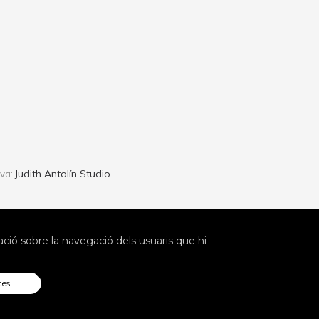
Judith Antolín Studio
iva:
ió sobre la navegació dels usuaris que hi
tes.