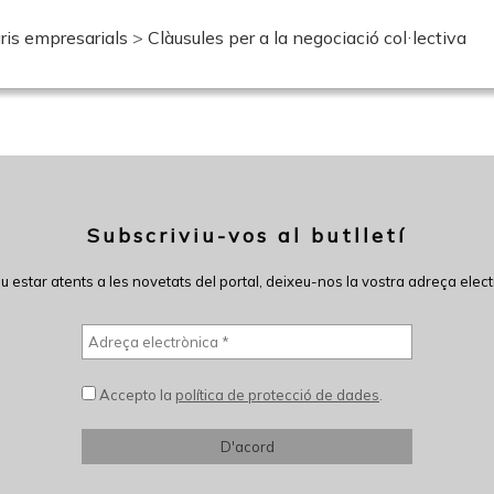
ris empresarials
>
Clàusules per a la negociació col·lectiva
Subscriviu-vos al butlletí
eu estar atents a les novetats del portal, deixeu-nos la vostra adreça elect
Accepto la
política de protecció de dades
.