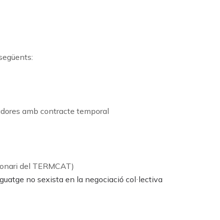
 següents:
ladores amb contracte temporal
ionari del TERMCAT)
nguatge no sexista en la negociació col·lectiva