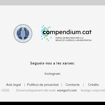
Segueix-nos a les xarxes:
Instagram
Avís legal
Política de privacitat
Contacte
Crèdits
|
|
|
xavigort.com
1-2026 · Desenvolupament del web:
· Imatge corporat