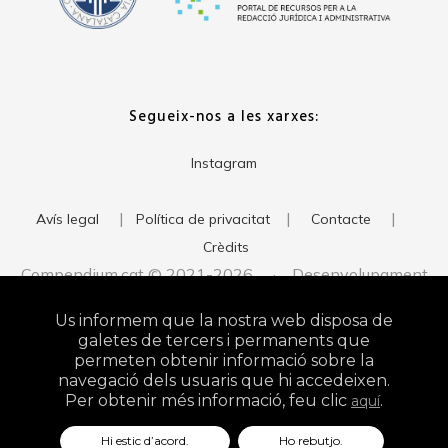
Segueix-nos a les xarxes:
Instagram
|
|
|
Avís legal
Política de privacitat
Contacte
Crèdits
Compendium.cat © 2021-2026 · Desenvolupament
del web:
· Imatge corporativa:
xavigort.com
Judith Antolín
Us informem que la nostra web disposa de
Studio
galetes de tercers i permanents que
permeten obtenir informació sobre la
navegació dels usuaris que hi accedeixen.
Per obtenir més informació, feu clic
.
aquí
Hi estic d’acord.
Ho rebutjo.